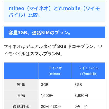
mineo（マイネオ）とY!mobile（ワイモ
バイル）比較。
容量3GB、通話SIMのプラン。
マイネオは
デュアルタイプ 3GB ドコモプラン
。ワ
イモバイルは
スマホプランM
。
マイネオ
ワイモバイル
（mineo）
（Y!mobile）
容 量
3GB
3GB
月 額
1,600円
3,980円
通 話 料 金
20円／30秒
0円 ※1