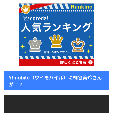
Y!mobile（ワイモバイル）に桐谷美玲さん
が！？