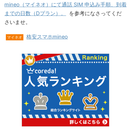
mineo（マイネオ）にて通話 SIM 申込み手順、到着
までの日数（Dプラン）。
を参考になさってくだ
さいませ。
格安スマホmineo
マイネオ